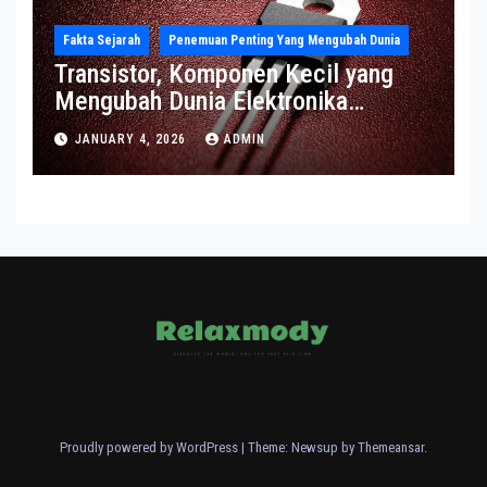
Fakta Sejarah
Penemuan Penting Yang Mengubah Dunia
Transistor, Komponen Kecil yang
Mengubah Dunia Elektronika
Modern
JANUARY 4, 2026
ADMIN
Proudly powered by WordPress
|
Theme: Newsup by
Themeansar
.