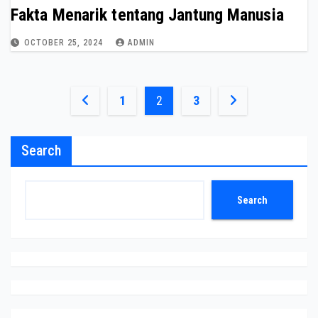
Fakta Menarik tentang Jantung Manusia
OCTOBER 25, 2024
ADMIN
Posts
1
2
3
pagination
Search
Search