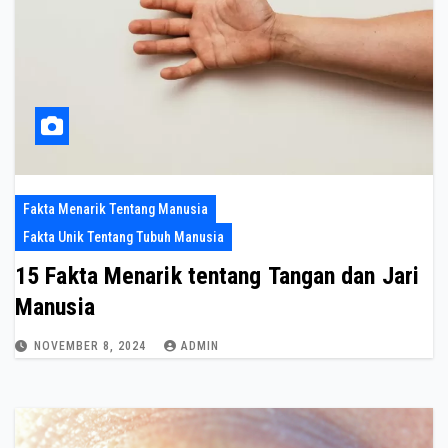
Fakta Menarik Tentang Manusia
Fakta Unik Tentang Tubuh Manusia
15 Fakta Menarik tentang Tangan dan Jari
Manusia
NOVEMBER 8, 2024
ADMIN