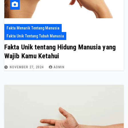
Fakta Menarik Tentang Manusia
Fakta Unik Tentang Tubuh Manusia
Fakta Unik tentang Hidung Manusia yang
Wajib Kamu Ketahui
NOVEMBER 27, 2024
ADMIN