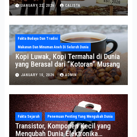
Sekjen NATO ke Medsos, Bahas Isu
JANUARY 22, 2026
CALISTA
Greenland
Fakta Budaya Dan Tradisi
Makanan Dan Minuman Aneh Di Seluruh Dunia
Kopi Luwak, Kopi Termahal di Dunia
yang Berasal dari “Kotoran” Musang
JANUARY 10, 2026
ADMIN
Fakta Sejarah
Penemuan Penting Yang Mengubah Dunia
Transistor, Komponen Kecil yang
Mengubah Dunia Elektronika