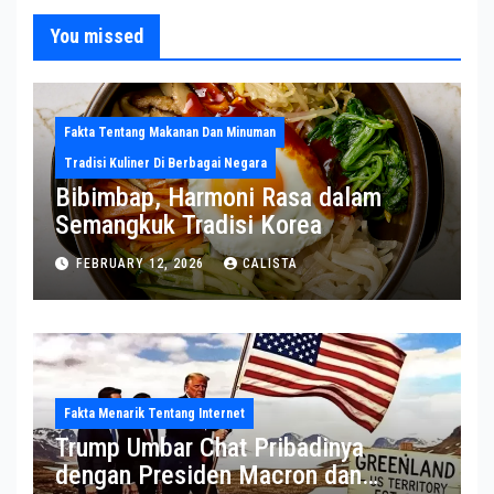
You missed
Fakta Tentang Makanan Dan Minuman
Tradisi Kuliner Di Berbagai Negara
Bibimbap, Harmoni Rasa dalam
Semangkuk Tradisi Korea
FEBRUARY 12, 2026
CALISTA
Fakta Menarik Tentang Internet
Trump Umbar Chat Pribadinya
dengan Presiden Macron dan