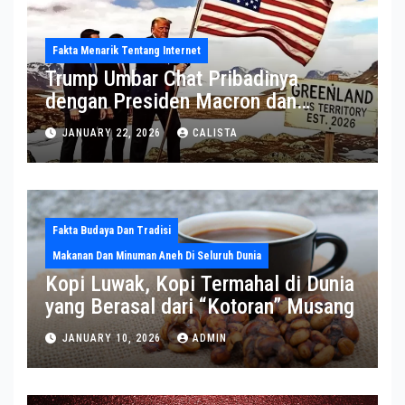
Fakta Menarik Tentang Internet
Trump Umbar Chat Pribadinya
dengan Presiden Macron dan
Sekjen NATO ke Medsos, Bahas Isu
JANUARY 22, 2026
CALISTA
Greenland
Fakta Budaya Dan Tradisi
Makanan Dan Minuman Aneh Di Seluruh Dunia
Kopi Luwak, Kopi Termahal di Dunia
yang Berasal dari “Kotoran” Musang
JANUARY 10, 2026
ADMIN