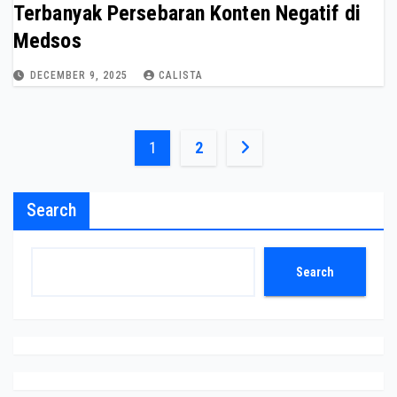
Terbanyak Persebaran Konten Negatif di
Medsos
DECEMBER 9, 2025
CALISTA
Posts
1
2
pagination
Search
Search