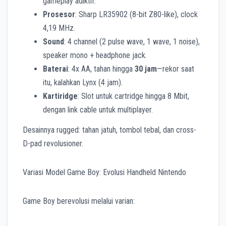
gameplay adiktif.
Prosesor
: Sharp LR35902 (8-bit Z80-like), clock
4,19 MHz.
Sound
: 4 channel (2 pulse wave, 1 wave, 1 noise),
speaker mono + headphone jack.
Baterai
: 4x AA, tahan hingga
30 jam
—rekor saat
itu, kalahkan Lynx (4 jam).
Kartiridge
: Slot untuk cartridge hingga 8 Mbit,
dengan link cable untuk multiplayer.
Desainnya rugged: tahan jatuh, tombol tebal, dan cross-
D-pad revolusioner.
Variasi Model Game Boy: Evolusi Handheld Nintendo
Game Boy berevolusi melalui varian: