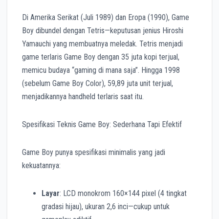
Di Amerika Serikat (Juli 1989) dan Eropa (1990), Game
Boy dibundel dengan Tetris—keputusan jenius Hiroshi
Yamauchi yang membuatnya meledak. Tetris menjadi
game terlaris Game Boy dengan 35 juta kopi terjual,
memicu budaya “gaming di mana saja”. Hingga 1998
(sebelum Game Boy Color), 59,89 juta unit terjual,
menjadikannya handheld terlaris saat itu.
Spesifikasi Teknis Game Boy: Sederhana Tapi Efektif
Game Boy punya spesifikasi minimalis yang jadi
kekuatannya:
Layar
: LCD monokrom 160×144 pixel (4 tingkat
gradasi hijau), ukuran 2,6 inci—cukup untuk