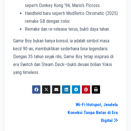
seperti Donkey Kong ’94, Mario’s Picross.
Handheld baru seperti ModRetro Chromatic (2025)
remake GB dengan color.
Remake dan re-release terus, bukti daya tahan.
Game Boy bukan hanya konsol; ia adalah simbol masa
kecil 90-an, membuktikan sederhana bisa legendaris.
Dengan 35 tahun sejak rilis, Game Boy tetap inspirasi di
era Switch dan Steam Deck—bukti desain brilian Yokoi
yang timeless.
Post
Wi-Fi Hotspot, Jendela
Koneksi Tanpa Batas di Era
navigation
Digital