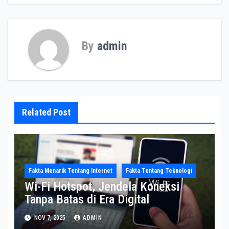
By
admin
Related Post
Fakta Menarik Tentang Internet
Fakta Tentang Teknologi
Wi-Fi Hotspot, Jendela Koneksi
Tanpa Batas di Era Digital
NOV 7, 2025
ADMIN