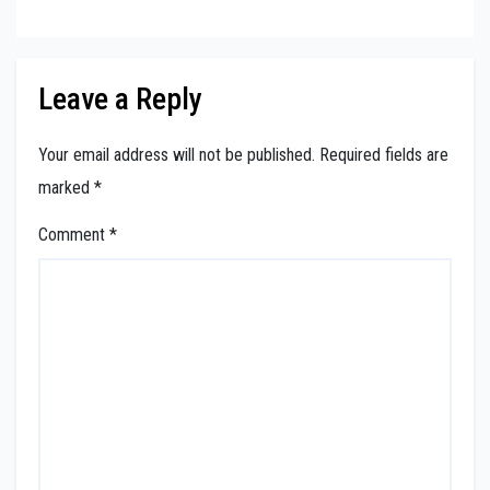
Leave a Reply
Your email address will not be published.
Required fields are
marked
*
Comment
*