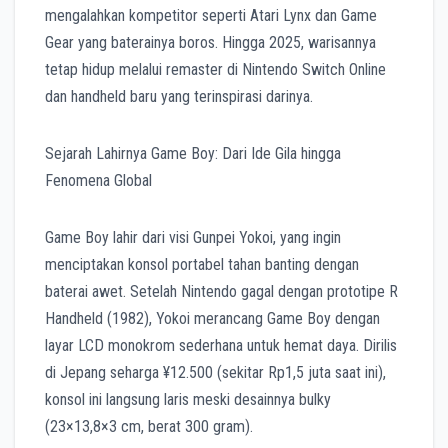
mengalahkan kompetitor seperti Atari Lynx dan Game
Gear yang baterainya boros. Hingga 2025, warisannya
tetap hidup melalui remaster di Nintendo Switch Online
dan handheld baru yang terinspirasi darinya.
Sejarah Lahirnya Game Boy: Dari Ide Gila hingga
Fenomena Global
Game Boy lahir dari visi Gunpei Yokoi, yang ingin
menciptakan konsol portabel tahan banting dengan
baterai awet. Setelah Nintendo gagal dengan prototipe R
Handheld (1982), Yokoi merancang Game Boy dengan
layar LCD monokrom sederhana untuk hemat daya. Dirilis
di Jepang seharga ¥12.500 (sekitar Rp1,5 juta saat ini),
konsol ini langsung laris meski desainnya bulky
(23×13,8×3 cm, berat 300 gram).