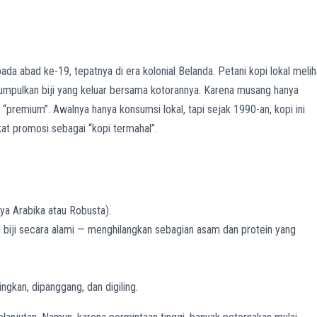
da abad ke-19, tepatnya di era kolonial Belanda. Petani kopi lokal melih
gumpulkan biji yang keluar bersama kotorannya. Karena musang hanya
p “premium”. Awalnya hanya konsumsi lokal, tapi sejak 1990-an, kopi ini
kat promosi sebagai “kopi termahal”.
a Arabika atau Robusta).
iji secara alami — menghilangkan sebagian asam dan protein yang
ingkan, dipanggang, dan digiling.