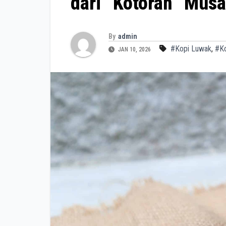
dari “Kotoran” Mus
By
admin
#Kopi Luwak
,
#Ko
JAN 10, 2026