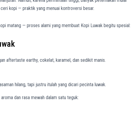
kelanjutan. Namun, karena permintaan tinggi, banyak peternakan mulai
i kopi — praktik yang menuai kontroversi besar.
kopi matang — proses alami yang membuat Kopi Luwak begitu spesial:
Luwak
n aftertaste earthy, cokelat, karamel, dan sedikit manis.
aman hilang, tapi justru itulah yang dicari pecinta luwak.
 aroma dan rasa mewah dalam satu teguk: