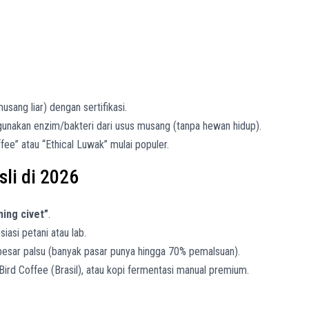
usang liar) dengan sertifikasi.
gunakan enzim/bakteri dari usus musang (tanpa hewan hidup).
ffee” atau “Ethical Luwak” mulai populer.
li di 2026
ing civet”
.
siasi petani atau lab.
besar palsu (banyak pasar punya hingga 70% pemalsuan).
u Bird Coffee (Brasil), atau kopi fermentasi manual premium.