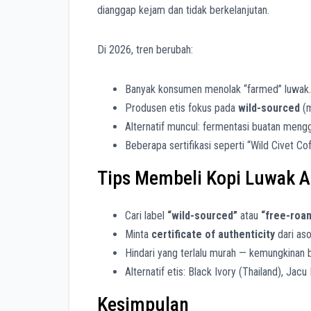
dianggap kejam dan tidak berkelanjutan.
Di 2026, tren berubah:
Banyak konsumen menolak “farmed” luwak.
Produsen etis fokus pada
wild-sourced
(m
Alternatif muncul: fermentasi buatan meng
Beberapa sertifikasi seperti “Wild Civet Co
Tips Membeli Kopi Luwak As
Cari label
“wild-sourced”
atau
“free-roam
Minta
certificate of authenticity
dari aso
Hindari yang terlalu murah — kemungkinan 
Alternatif etis: Black Ivory (Thailand), Jac
Kesimpulan