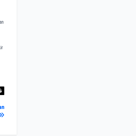
an
ir
an