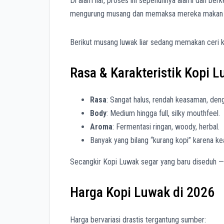
Di alam liar, proses ini sepenuhnya alami dan ber
mengurung musang dan memaksa mereka makan cer
Berikut musang luwak liar sedang memakan ceri 
Rasa & Karakteristik Kopi 
Rasa
: Sangat halus, rendah keasaman, denga
Body
: Medium hingga full, silky mouthfeel.
Aroma
: Fermentasi ringan, woody, herbal.
Banyak yang bilang “kurang kopi” karena keas
Secangkir Kopi Luwak segar yang baru diseduh —
Harga Kopi Luwak di 2026
Harga bervariasi drastis tergantung sumber: