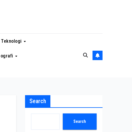
 Teknologi
eografi
Search
Search