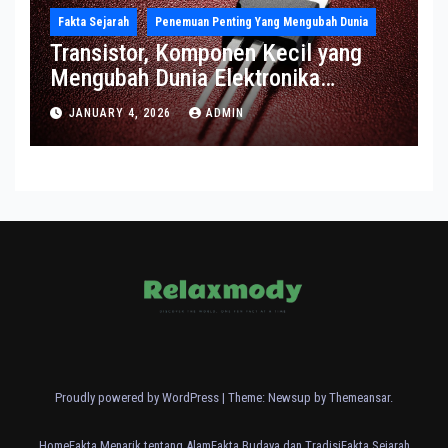
Fakta Sejarah
Penemuan Penting Yang Mengubah Dunia
Transistor, Komponen Kecil yang
Mengubah Dunia Elektronika
Modern
JANUARY 4, 2026
ADMIN
Proudly powered by WordPress
|
Theme: Newsup by
Themeansar
.
Home
Fakta Menarik tentang Alam
Fakta Budaya dan Tradisi
Fakta Sejarah