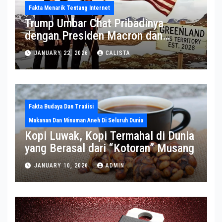
Fakta Menarik Tentang Internet
Trump Umbar Chat Pribadinya
dengan Presiden Macron dan
Sekjen NATO ke Medsos, Bahas Isu
JANUARY 22, 2026
CALISTA
Greenland
Fakta Budaya Dan Tradisi
Makanan Dan Minuman Aneh Di Seluruh Dunia
Kopi Luwak, Kopi Termahal di Dunia
yang Berasal dari “Kotoran” Musang
JANUARY 10, 2026
ADMIN