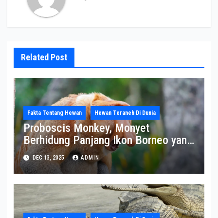
Related Post
Fakta Tentang Hewan
Hewan Teraneh Di Dunia
Proboscis Monkey, Monyet
Berhidung Panjang Ikon Borneo yang
Terancam Punah
DEC 13, 2025
ADMIN