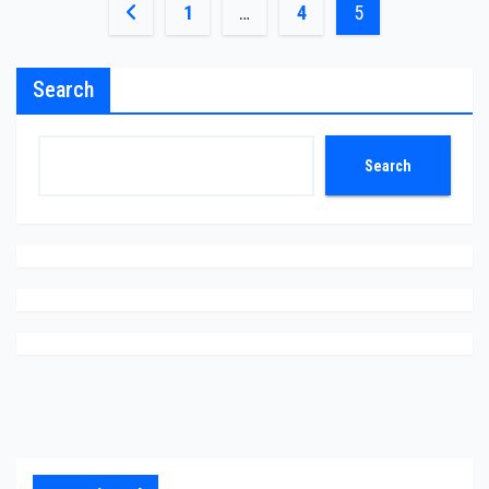
Posts
1
…
4
5
pagination
Search
Search