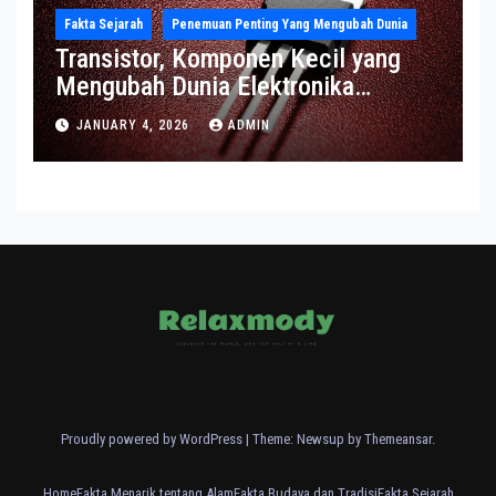
Fakta Sejarah
Penemuan Penting Yang Mengubah Dunia
Transistor, Komponen Kecil yang
Mengubah Dunia Elektronika
Modern
JANUARY 4, 2026
ADMIN
Proudly powered by WordPress
|
Theme: Newsup by
Themeansar
.
Home
Fakta Menarik tentang Alam
Fakta Budaya dan Tradisi
Fakta Sejarah