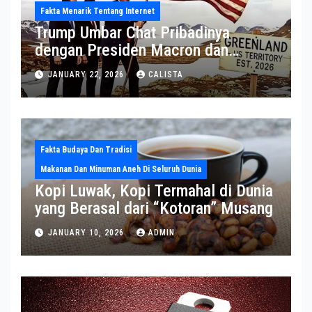
Fakta Menarik Tentang Internet
Trump Umbar Chat Pribadinya
dengan Presiden Macron dan
Sekjen NATO ke Medsos, Bahas Isu
JANUARY 22, 2026
CALISTA
Greenland
Fakta Budaya Dan Tradisi
Makanan Dan Minuman Aneh Di Seluruh Dunia
Kopi Luwak, Kopi Termahal di Dunia
yang Berasal dari “Kotoran” Musang
JANUARY 10, 2026
ADMIN