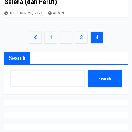
Selera (dan Perut)
OCTOBER 21, 2024
ADMIN
Posts
1
…
3
4
pagination
Search
Search