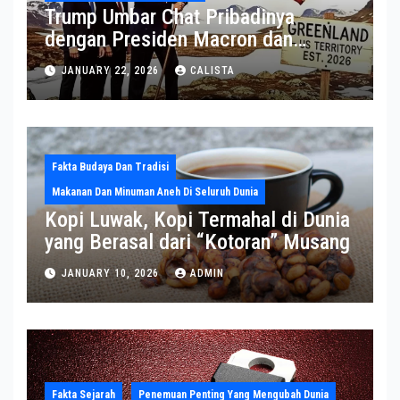
Trump Umbar Chat Pribadinya
dengan Presiden Macron dan
Sekjen NATO ke Medsos, Bahas Isu
JANUARY 22, 2026
CALISTA
Greenland
Fakta Budaya Dan Tradisi
Makanan Dan Minuman Aneh Di Seluruh Dunia
Kopi Luwak, Kopi Termahal di Dunia
yang Berasal dari “Kotoran” Musang
JANUARY 10, 2026
ADMIN
Fakta Sejarah
Penemuan Penting Yang Mengubah Dunia