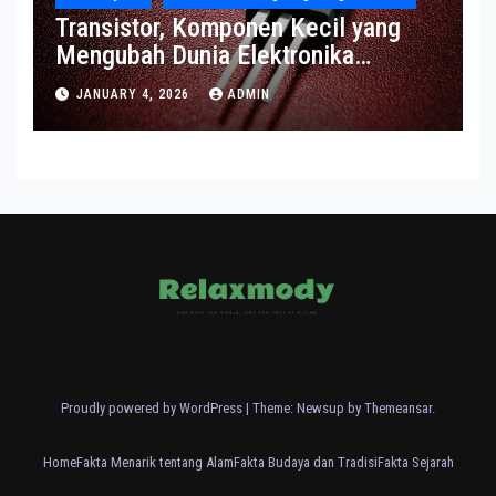
Transistor, Komponen Kecil yang
Mengubah Dunia Elektronika
Modern
JANUARY 4, 2026
ADMIN
Proudly powered by WordPress
|
Theme: Newsup by
Themeansar
.
Home
Fakta Menarik tentang Alam
Fakta Budaya dan Tradisi
Fakta Sejarah