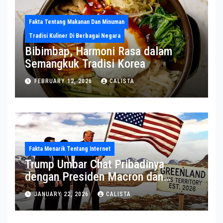
Fakta Tentang Makanan Dan Minuman
Tradisi Kuliner Di Berbagai Negara
Bibimbap, Harmoni Rasa dalam
Semangkuk Tradisi Korea
FEBRUARY 12, 2026
CALISTA
Fakta Menarik Tentang Internet
Trump Umbar Chat Pribadinya
dengan Presiden Macron dan
Sekjen NATO ke Medsos, Bahas Isu
JANUARY 22, 2026
CALISTA
Greenland