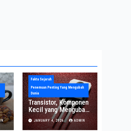
Fakta Sejarah
Penemuan Penting Yang Mengubah
Dunia
Transistor, Komponen
Kecil yang Mengubah
Dunia Elektronika
IN
JANUARY 4, 2026
ADMIN
Modern