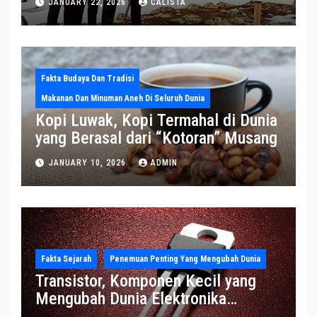
JANUARY 22, 2026
CALISTA
Greenland
Fakta Budaya Dan Tradisi
Makanan Dan Minuman Aneh Di Seluruh Dunia
Kopi Luwak, Kopi Termahal di Dunia
yang Berasal dari “Kotoran” Musang
JANUARY 10, 2026
ADMIN
Fakta Sejarah
Penemuan Penting Yang Mengubah Dunia
Transistor, Komponen Kecil yang
Mengubah Dunia Elektronika
Modern