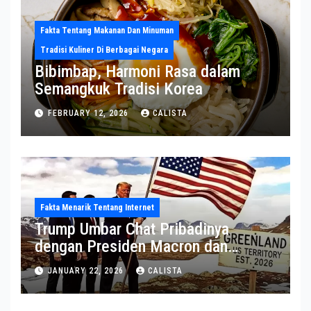
Fakta Tentang Makanan Dan Minuman
Tradisi Kuliner Di Berbagai Negara
Bibimbap, Harmoni Rasa dalam
Semangkuk Tradisi Korea
FEBRUARY 12, 2026
CALISTA
Fakta Menarik Tentang Internet
Trump Umbar Chat Pribadinya
dengan Presiden Macron dan
Sekjen NATO ke Medsos, Bahas Isu
JANUARY 22, 2026
CALISTA
Greenland