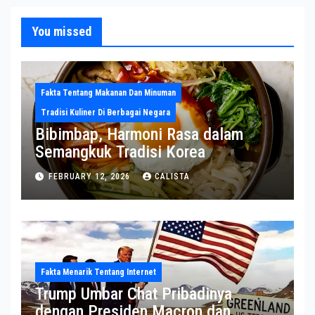
You missed
Fakta Tentang Makanan Dan Minuman
Tradisi Kuliner Di Berbagai Negara
Bibimbap, Harmoni Rasa dalam
Semangkuk Tradisi Korea
FEBRUARY 12, 2026
CALISTA
Fakta Menarik Tentang Internet
Trump Umbar Chat Pribadinya
dengan Presiden Macron dan