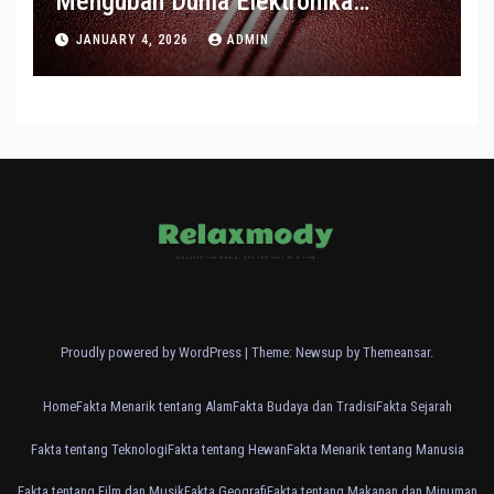
Mengubah Dunia Elektronika
Modern
JANUARY 4, 2026
ADMIN
Proudly powered by WordPress
|
Theme: Newsup by
Themeansar
.
Home
Fakta Menarik tentang Alam
Fakta Budaya dan Tradisi
Fakta Sejarah
Fakta tentang Teknologi
Fakta tentang Hewan
Fakta Menarik tentang Manusia
Fakta tentang Film dan Musik
Fakta Geografi
Fakta tentang Makanan dan Minuman