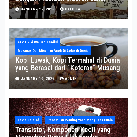
Sekjen NATO ke Medsos, Bahas Isu
JANUARY 22, 2026
CALISTA
Greenland
Fakta Budaya Dan Tradisi
Makanan Dan Minuman Aneh Di Seluruh Dunia
Kopi Luwak, Kopi Termahal di Dunia
yang Berasal dari “Kotoran” Musang
JANUARY 10, 2026
ADMIN
Fakta Sejarah
Penemuan Penting Yang Mengubah Dunia
Transistor, Komponen Kecil yang