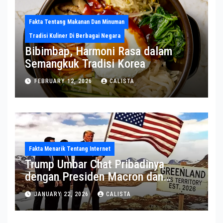
Fakta Tentang Makanan Dan Minuman
Tradisi Kuliner Di Berbagai Negara
Bibimbap, Harmoni Rasa dalam
Semangkuk Tradisi Korea
FEBRUARY 12, 2026
CALISTA
Fakta Menarik Tentang Internet
Trump Umbar Chat Pribadinya
dengan Presiden Macron dan
Sekjen NATO ke Medsos, Bahas Isu
JANUARY 22, 2026
CALISTA
Greenland