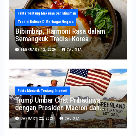
Fakta Tentang Makanan Dan Minuman
Tradisi Kuliner Di Berbagai Negara
Bibimbap, Harmoni Rasa dalam
Semangkuk Tradisi Korea
FEBRUARY 12, 2026
CALISTA
Fakta Menarik Tentang Internet
Trump Umbar Chat Pribadinya
dengan Presiden Macron dan
Sekjen NATO ke Medsos, Bahas Isu
JANUARY 22, 2026
CALISTA
Greenland