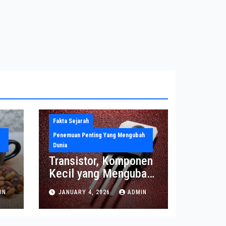
Fakta Sejarah
Penemuan Penting Yang Mengubah
Dunia
Transistor, Komponen
Kecil yang Mengubah
Dunia Elektronika
IN
JANUARY 4, 2026
ADMIN
Modern