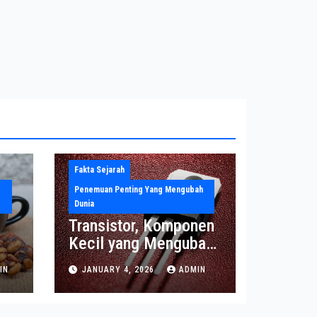
Fakta Sejarah
Penemuan Penting Yang Mengubah
Dunia
Transistor, Komponen
Kecil yang Mengubah
Dunia Elektronika
IN
JANUARY 4, 2026
ADMIN
Modern