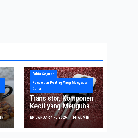
Fakta Sejarah
Penemuan Penting Yang Mengubah
Dunia
Transistor, Komponen
Kecil yang Mengubah
Dunia Elektronika
IN
JANUARY 4, 2026
ADMIN
Modern