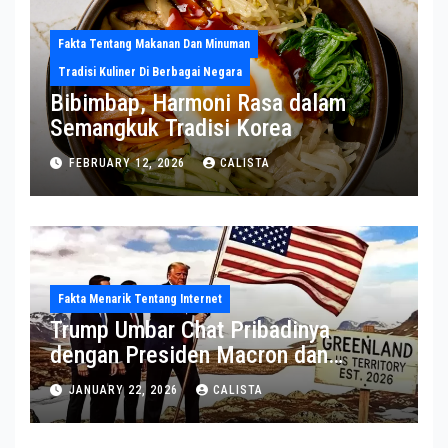
Fakta Tentang Makanan Dan Minuman
Tradisi Kuliner Di Berbagai Negara
Bibimbap, Harmoni Rasa dalam
Semangkuk Tradisi Korea
FEBRUARY 12, 2026
CALISTA
Fakta Menarik Tentang Internet
Trump Umbar Chat Pribadinya
dengan Presiden Macron dan
Sekjen NATO ke Medsos, Bahas Isu
JANUARY 22, 2026
CALISTA
Greenland