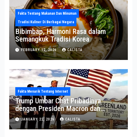
Fakta Tentang Makanan Dan Minuman
Tradisi Kuliner Di Berbagai Negara
Bibimbap, Harmoni Rasa dalam
Semangkuk Tradisi Korea
FEBRUARY 12, 2026
CALISTA
Fakta Menarik Tentang Internet
Trump Umbar Chat Pribadinya
dengan Presiden Macron dan
Sekjen NATO ke Medsos, Bahas Isu
JANUARY 22, 2026
CALISTA
Greenland