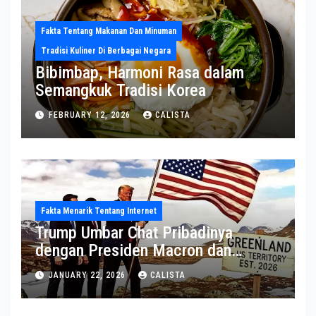
Fakta Tentang Makanan Dan Minuman
Tradisi Kuliner Di Berbagai Negara
Bibimbap, Harmoni Rasa dalam
Semangkuk Tradisi Korea
FEBRUARY 12, 2026
CALISTA
Fakta Menarik Tentang Internet
Trump Umbar Chat Pribadinya
dengan Presiden Macron dan
Sekjen NATO ke Medsos, Bahas Isu
JANUARY 22, 2026
CALISTA
Greenland