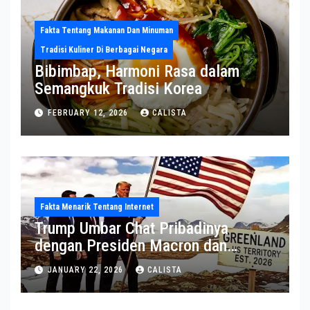
Fakta Tentang Makanan Dan Minuman
Tradisi Kuliner Di Berbagai Negara
Bibimbap, Harmoni Rasa dalam
Semangkuk Tradisi Korea
FEBRUARY 12, 2026
CALISTA
Fakta Menarik Tentang Internet
Trump Umbar Chat Pribadinya
dengan Presiden Macron dan
Sekjen NATO ke Medsos, Bahas Isu
JANUARY 22, 2026
CALISTA
Greenland