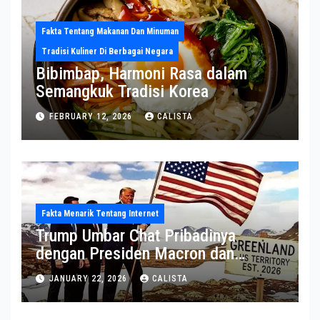
Fakta Tentang Makanan Dan Minuman
Tradisi Kuliner Di Berbagai Negara
Bibimbap, Harmoni Rasa dalam
Semangkuk Tradisi Korea
FEBRUARY 12, 2026
CALISTA
Fakta Menarik Tentang Internet
Trump Umbar Chat Pribadinya
dengan Presiden Macron dan
Sekjen NATO ke Medsos, Bahas Isu
JANUARY 22, 2026
CALISTA
Greenland