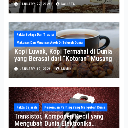
Sekjen NATO ke Medsos, Bahas Isu
JANUARY 22, 2026
CALISTA
Greenland
Fakta Budaya Dan Tradisi
Makanan Dan Minuman Aneh Di Seluruh Dunia
Kopi Luwak, Kopi Termahal di Dunia
yang Berasal dari “Kotoran” Musang
JANUARY 10, 2026
ADMIN
Fakta Sejarah
Penemuan Penting Yang Mengubah Dunia
Transistor, Komponen Kecil yang
Mengubah Dunia Elektronika