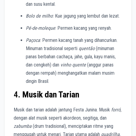
dan susu kental.
Bolo de milho
: Kue jagung yang lembut dan lezat.
Pé-de-moleque
: Permen kacang yang renyah.
Paçoca
: Permen kacang tanah yang dihancurkan.
Minuman tradisional seperti
quentão
(minuman
panas berbahan cachaça, jahe, gula, kayu manis,
dan cengkeh) dan
vinho quente
(anggur panas
dengan rempah) menghangatkan malam musim
dingin Brasil.
4.
Musik dan Tarian
Musik dan tarian adalah jantung Festa Junina. Musik
forró
,
dengan alat musik seperti akordeon, segitiga, dan
zabumba
(drum tradisional), menciptakan ritme yang
menggugah untuk menari. Tarian utama adalah
quadrilha
,