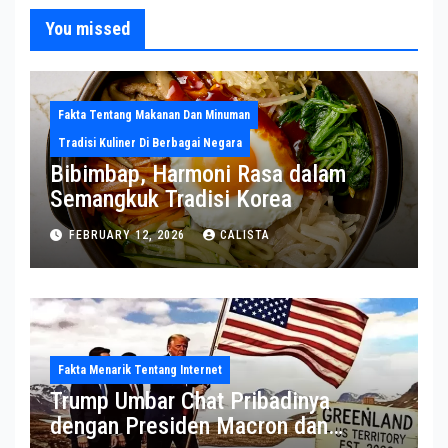
You missed
Fakta Tentang Makanan Dan Minuman
Tradisi Kuliner Di Berbagai Negara
Bibimbap, Harmoni Rasa dalam
Semangkuk Tradisi Korea
FEBRUARY 12, 2026
CALISTA
Fakta Menarik Tentang Internet
Trump Umbar Chat Pribadinya
dengan Presiden Macron dan