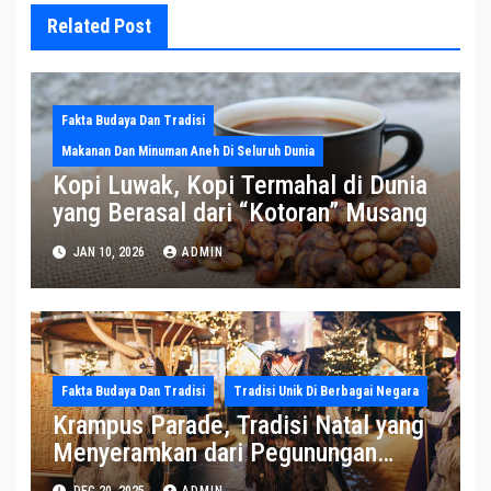
Related Post
Fakta Budaya Dan Tradisi
Makanan Dan Minuman Aneh Di Seluruh Dunia
Kopi Luwak, Kopi Termahal di Dunia
yang Berasal dari “Kotoran” Musang
JAN 10, 2026
ADMIN
Fakta Budaya Dan Tradisi
Tradisi Unik Di Berbagai Negara
Krampus Parade, Tradisi Natal yang
Menyeramkan dari Pegunungan
Alpen