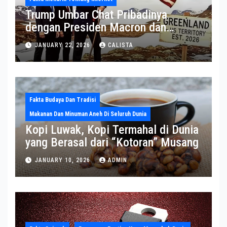
Trump Umbar Chat Pribadinya
dengan Presiden Macron dan
Sekjen NATO ke Medsos, Bahas Isu
JANUARY 22, 2026
CALISTA
Greenland
Fakta Budaya Dan Tradisi
Makanan Dan Minuman Aneh Di Seluruh Dunia
Kopi Luwak, Kopi Termahal di Dunia
yang Berasal dari “Kotoran” Musang
JANUARY 10, 2026
ADMIN