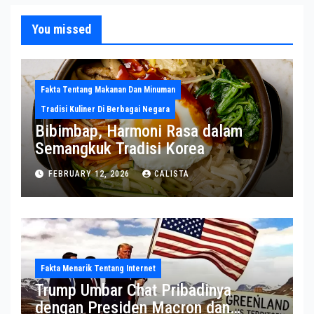
You missed
Fakta Tentang Makanan Dan Minuman
Tradisi Kuliner Di Berbagai Negara
Bibimbap, Harmoni Rasa dalam
Semangkuk Tradisi Korea
FEBRUARY 12, 2026
CALISTA
Fakta Menarik Tentang Internet
Trump Umbar Chat Pribadinya
dengan Presiden Macron dan