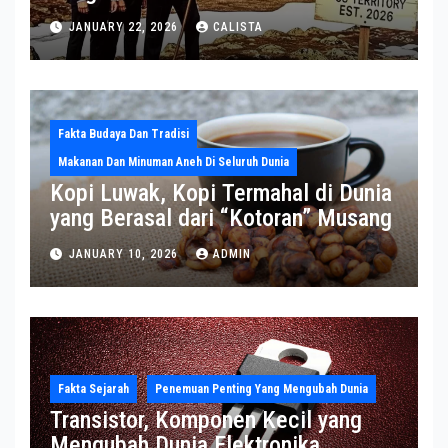
Sekjen NATO ke Medsos, Bahas Isu
JANUARY 22, 2026
CALISTA
Greenland
Fakta Budaya Dan Tradisi
Makanan Dan Minuman Aneh Di Seluruh Dunia
Kopi Luwak, Kopi Termahal di Dunia
yang Berasal dari “Kotoran” Musang
JANUARY 10, 2026
ADMIN
Fakta Sejarah
Penemuan Penting Yang Mengubah Dunia
Transistor, Komponen Kecil yang
Mengubah Dunia Elektronika