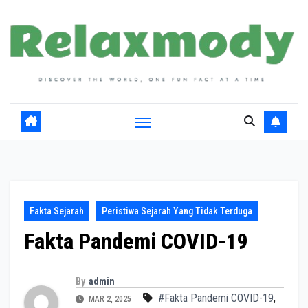
Skip
to
content
Fakta Sejarah
Peristiwa Sejarah Yang Tidak Terduga
Fakta Pandemi COVID-19
By
admin
#Fakta Pandemi COVID-19
,
MAR 2, 2025