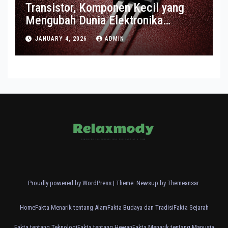
Transistor, Komponen Kecil yang
Mengubah Dunia Elektronika
Modern
JANUARY 4, 2026
ADMIN
Proudly powered by WordPress
|
Theme: Newsup by
Themeansar
.
Home
Fakta Menarik tentang Alam
Fakta Budaya dan Tradisi
Fakta Sejarah
Fakta tentang Teknologi
Fakta tentang Hewan
Fakta Menarik tentang Manusia