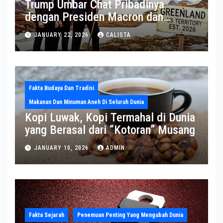
Trump Umbar Chat Pribadinya
dengan Presiden Macron dan
Sekjen NATO ke Medsos, Bahas Isu
JANUARY 22, 2026
CALISTA
Greenland
Fakta Budaya Dan Tradisi
Makanan Dan Minuman Aneh Di Seluruh Dunia
Kopi Luwak, Kopi Termahal di Dunia
yang Berasal dari “Kotoran” Musang
JANUARY 10, 2026
ADMIN
Fakta Sejarah
Penemuan Penting Yang Mengubah Dunia