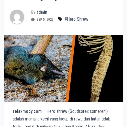
By
admin
#Hero Shrew
SEP 5, 2025
relaxmody.com
– Hero shrew (Scutisorex somereni)
adalah mamalia kecil yang hidup di rawa dan hutan tidak
terlalu padat di wilayah Cekungan Kongo, Afrika, dan