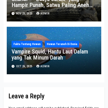
Hampir Punah, Satwa Paling Aneh
dan Paling Terancam di Sungai India
NOV 23, 2025
ADMIN
Fakta Tentang Hewan
Hewan Teraneh Di Dunia
Vampire Squid, Hantu Laut Dalam
yang Tak Minum Darah
OCT 26, 2025
ADMIN
Leave a Reply