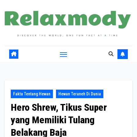
Skip
to
content
Fakta Tentang Hewan
Hewan Teraneh Di Dunia
Hero Shrew, Tikus Super
yang Memiliki Tulang
Belakang Baja