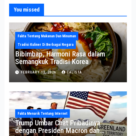
You missed
Fakta Tentang Makanan Dan Minuman
Tradisi Kuliner Di Berbagai Negara
Bibimbap, Harmoni Rasa dalam
Semangkuk Tradisi Korea
FEBRUARY 12, 2026
CALISTA
Fakta Menarik Tentang Internet
Trump Umbar Chat Pribadinya
dengan Presiden Macron dan