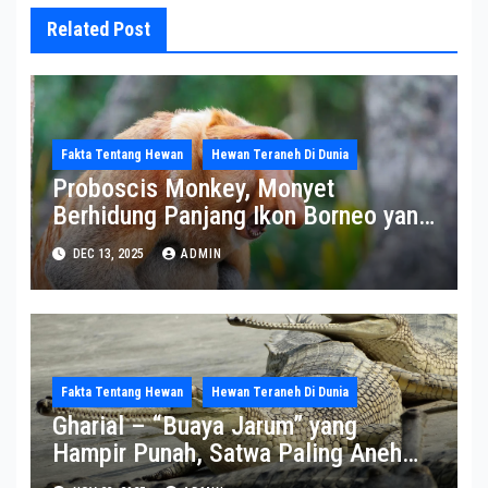
Related Post
Fakta Tentang Hewan
Hewan Teraneh Di Dunia
Proboscis Monkey, Monyet
Berhidung Panjang Ikon Borneo yang
Terancam Punah
DEC 13, 2025
ADMIN
Fakta Tentang Hewan
Hewan Teraneh Di Dunia
Gharial – “Buaya Jarum” yang
Hampir Punah, Satwa Paling Aneh
dan Paling Terancam di Sungai India