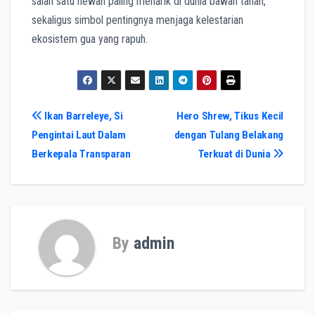
salah satu hewan paling menarik di dunia bawah tanah,
sekaligus simbol pentingnya menjaga kelestarian
ekosistem gua yang rapuh.
Post
Ikan Barreleye, Si
Hero Shrew, Tikus Kecil
Pengintai Laut Dalam
dengan Tulang Belakang
navigation
Berkepala Transparan
Terkuat di Dunia
By
admin