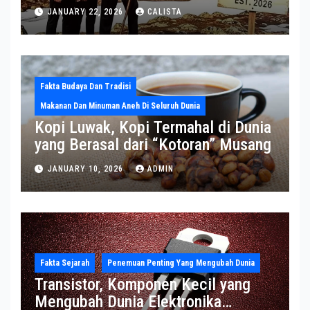
Sekjen NATO ke Medsos, Bahas Isu
JANUARY 22, 2026
CALISTA
Greenland
Fakta Budaya Dan Tradisi
Makanan Dan Minuman Aneh Di Seluruh Dunia
Kopi Luwak, Kopi Termahal di Dunia
yang Berasal dari “Kotoran” Musang
JANUARY 10, 2026
ADMIN
Fakta Sejarah
Penemuan Penting Yang Mengubah Dunia
Transistor, Komponen Kecil yang
Mengubah Dunia Elektronika