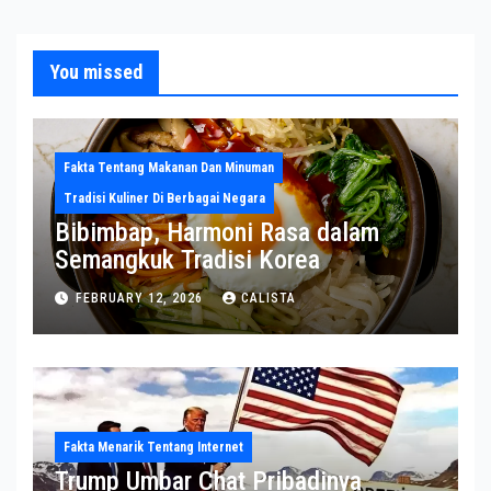
You missed
Fakta Tentang Makanan Dan Minuman
Tradisi Kuliner Di Berbagai Negara
Bibimbap, Harmoni Rasa dalam
Semangkuk Tradisi Korea
FEBRUARY 12, 2026
CALISTA
Fakta Menarik Tentang Internet
Trump Umbar Chat Pribadinya