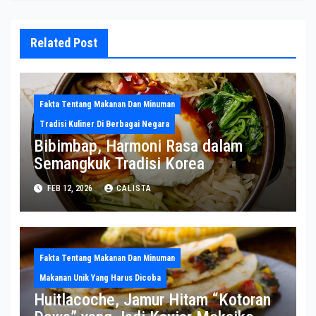
Related Post
Fakta Tentang Makanan Dan Minuman
Tradisi Kuliner Di Berbagai Negara
Bibimbap, Harmoni Rasa dalam
Semangkuk Tradisi Korea
FEB 12, 2026
CALISTA
Fakta Tentang Makanan Dan Minuman
Makanan Unik Yang Harus Dicoba
Huitlacoche, Jamur Hitam “Kotoran