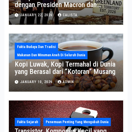
dengan Presiden Macron dan
Sekjen NATO ke Medsos, Bahas Isu
JANUARY 22, 2026
CALISTA
Greenland
Fakta Budaya Dan Tradisi
Makanan Dan Minuman Aneh Di Seluruh Dunia
Kopi Luwak, Kopi Termahal di Dunia
yang Berasal dari “Kotoran” Musang
JANUARY 10, 2026
ADMIN
Fakta Sejarah
Penemuan Penting Yang Mengubah Dunia
Transistor, Komponen Kecil yang