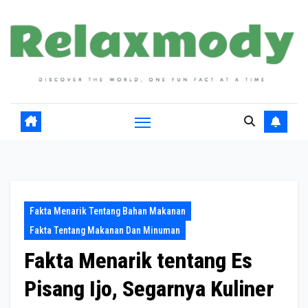
Skip
to
content
Fakta Menarik Tentang Bahan Makanan
Fakta Tentang Makanan Dan Minuman
Fakta Menarik tentang Es
Pisang Ijo, Segarnya Kuliner