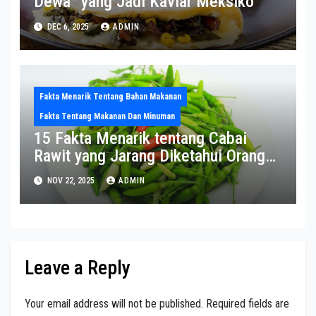
Dewa” yang Jadi Kaviar Meksiko
DEC 6, 2025
ADMIN
Fakta Menarik Tentang Bahan Makanan
Fakta Tentang Makanan Dan Minuman
15 Fakta Menarik tentang Cabai
Rawit yang Jarang Diketahui Orang
Indonesia
NOV 22, 2025
ADMIN
Leave a Reply
Your email address will not be published.
Required fields are