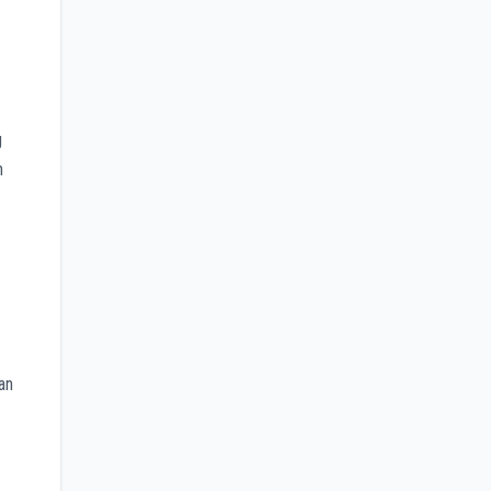
g
n
an