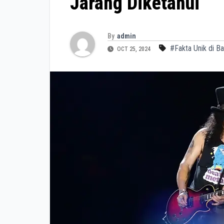
Jarang Diketahui
By
admin
#Fakta Unik di Ba
OCT 25, 2024