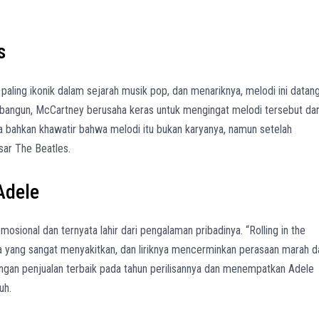
s
paling ikonik dalam sejarah musik pop, dan menariknya, melodi ini datan
bangun, McCartney berusaha keras untuk mengingat melodi tersebut da
 bahkan khawatir bahwa melodi itu bukan karyanya, namun setelah
esar The Beatles.
Adele
emosional dan ternyata lahir dari pengalaman pribadinya. “Rolling in the
ta yang sangat menyakitkan, dan liriknya mencerminkan perasaan marah d
ngan penjualan terbaik pada tahun perilisannya dan menempatkan Adele
uh.