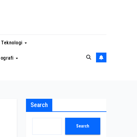
 Teknologi
eografi
Search
Search