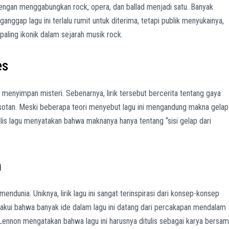
ngan menggabungkan rock, opera, dan ballad menjadi satu. Banyak
ggap lagu ini terlalu rumit untuk diterima, tetapi publik menyukainya,
aling ikonik dalam sejarah musik rock.
es
ap menyimpan misteri. Sebenarnya, lirik tersebut bercerita tentang gaya
tan. Meski beberapa teori menyebut lagu ini mengandung makna gelap
is lagu menyatakan bahwa maknanya hanya tentang “sisi gelap dari
n
ndunia. Uniknya, lirik lagu ini sangat terinspirasi dari konsep-konsep
gakui bahwa banyak ide dalam lagu ini datang dari percakapan mendalam
ennon mengatakan bahwa lagu ini harusnya ditulis sebagai karya bersa