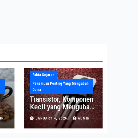
Fakta Sejarah
Penemuan Penting Yang Mengubah
Dunia
Transistor, Komponen
Kecil yang Mengubah
Dunia Elektronika
IN
JANUARY 4, 2026
ADMIN
Modern