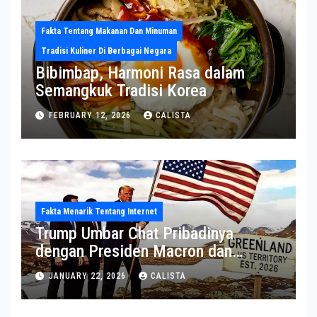
Fakta Tentang Makanan Dan Minuman
Tradisi Kuliner Di Berbagai Negara
Bibimbap, Harmoni Rasa dalam
Semangkuk Tradisi Korea
FEBRUARY 12, 2026
CALISTA
Fakta Menarik Tentang Internet
Trump Umbar Chat Pribadinya
dengan Presiden Macron dan
Sekjen NATO ke Medsos, Bahas Isu
JANUARY 22, 2026
CALISTA
Greenland