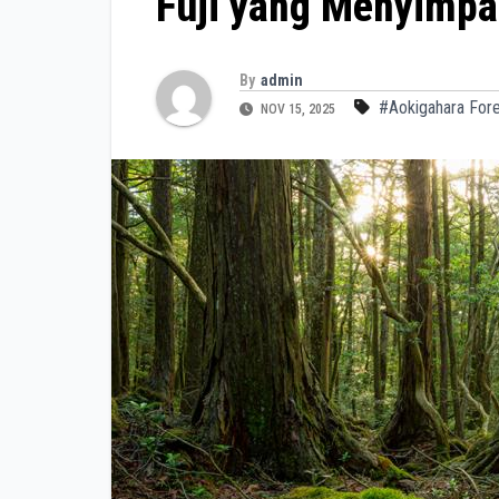
Fuji yang Menyimpa
By
admin
#Aokigahara For
NOV 15, 2025