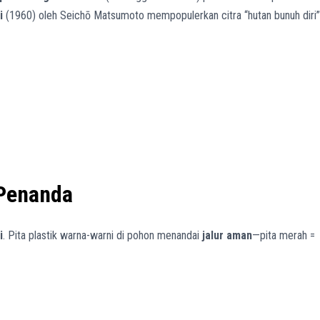
i
(1960) oleh Seichō Matsumoto mempopulerkan citra “hutan bunuh diri”
 Penanda
i
. Pita plastik warna-warni di pohon menandai
jalur aman
—pita merah =