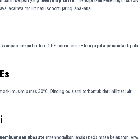
an tanah berpori yang
menyerap suara
—menciptakan keheningan absolut
va, akarnya melilit batu seperti jaring laba-laba.
 kompas berputar liar
. GPS sering error—
hanya pita penanda
di poh
 Es
 meski musim panas 30°C. Dinding es alami terbentuk dari infiltrasi air
i
 pembuangan ubasute
(meninggalkan lansia) pada masa kelaparan. Arw