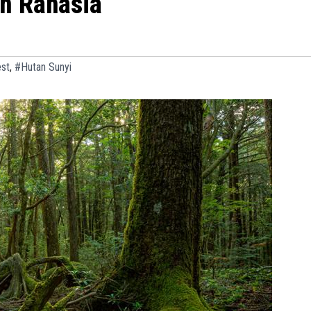
n Rahasia
est
,
#Hutan Sunyi