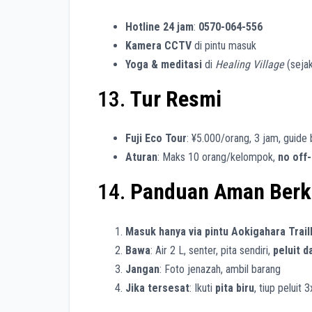
Hotline 24 jam
:
0570-064-556
Kamera CCTV
di pintu masuk
Yoga & meditasi
di
Healing Village
(seja
13.
Tur Resmi
Fuji Eco Tour
: ¥5.000/orang, 3 jam, guide
Aturan
: Maks 10 orang/kelompok,
no off-
14.
Panduan Aman Berk
Masuk hanya via pintu Aokigahara Trai
Bawa
: Air 2 L, senter, pita sendiri,
peluit d
Jangan
: Foto jenazah, ambil barang
Jika tersesat
: Ikuti
pita biru
, tiup peluit 3