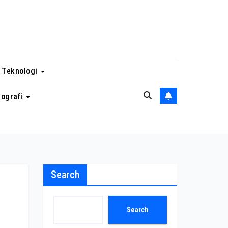
 Teknologi
eografi
Search
Search