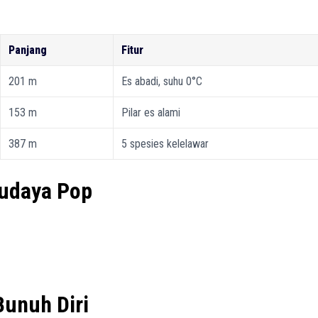
Panjang
Fitur
201 m
Es abadi, suhu 0°C
153 m
Pilar es alami
387 m
5 spesies kelelawar
udaya Pop
unuh Diri