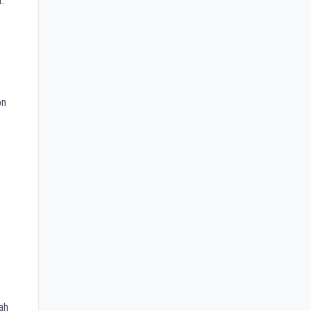
.
on
ah