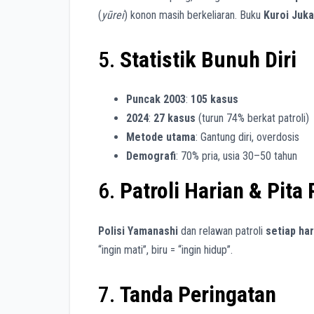
(
yūrei
) konon masih berkeliaran. Buku
Kuroi Juka
5.
Statistik Bunuh Diri
Puncak 2003
:
105 kasus
2024
:
27 kasus
(turun 74% berkat patroli)
Metode utama
: Gantung diri, overdosis
Demografi
: 70% pria, usia 30–50 tahun
6.
Patroli Harian & Pita
Polisi Yamanashi
dan relawan patroli
setiap har
“ingin mati”, biru = “ingin hidup”.
7.
Tanda Peringatan