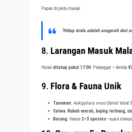
Papan di pintu masuk:
“Hidup Anda adalah anugerah dari or
8.
Larangan Masuk Mal
Hutan
ditutup pukul 17:00
. Pelanggar = denda
¥
9.
Flora & Fauna Unik
Tanaman
:
Aokigahara moss
(lumut tebal 
Satwa
:
Rubah merah, bajing terbang, u
Burung
: Hanya
2–3 spesies
—suara manusi