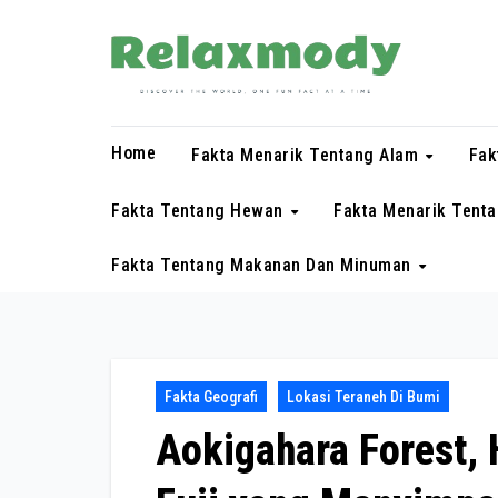
Skip
to
content
Home
Fakta Menarik Tentang Alam
Fak
Fakta Tentang Hewan
Fakta Menarik Tent
Fakta Tentang Makanan Dan Minuman
Fakta Geografi
Lokasi Teraneh Di Bumi
Aokigahara Forest, 