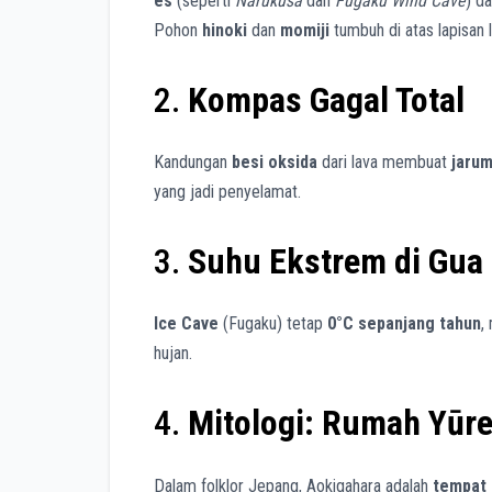
es
(seperti
Narukusa
dan
Fugaku Wind Cave
) d
Pohon
hinoki
dan
momiji
tumbuh di atas lapisan la
2.
Kompas Gagal Total
Kandungan
besi oksida
dari lava membuat
jarum
yang jadi penyelamat.
3.
Suhu Ekstrem di Gua
Ice Cave
(Fugaku) tetap
0°C sepanjang tahun
,
hujan.
4.
Mitologi: Rumah Yūre
Dalam folklor Jepang, Aokigahara adalah
tempat