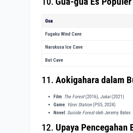
10.
Gua-gua Es Populer
Gua
Fugaku Wind Cave
Narukusa Ice Cave
Bat Cave
11.
Aokigahara dalam B
Film
:
The Forest
(2016),
Jukai
(2021)
Game
:
Yūrei Station
(PS5, 2024)
Novel
:
Suicide Forest
oleh Jeremy Bates
12.
Upaya Pencegahan B