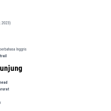
k 2023)
 berbahasa Inggris
trail
unjung
lhead
arurat
x