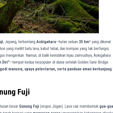
ji
, Jepang, terbentang
Aokigahara
—hutan seluas
35 km²
yang dikenal
hon yang melilit batu lava, kabut tebal, dan kompas yang tak berfungsi,
igus mengerikan. Namun, di balik keindahan hijau zamrudnya, Aokigahara
 Diri”
—tempat kedua terpopuler di dunia setelah Golden Gate Bridge.
ragedi manusia, upaya pelestarian, serta panduan aman berkunjung
nung Fuji
etusan besar
Gunung Fuji
(erupsi Jōgan). Lava cair membentuk
gua-gu