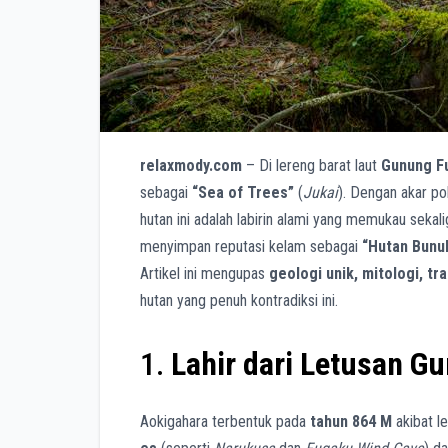
relaxmody.com
– Di lereng barat laut
Gunung Fu
sebagai
“Sea of Trees”
(
Jukai
). Dengan akar po
hutan ini adalah labirin alami yang memukau sekal
menyimpan reputasi kelam sebagai
“Hutan Bunuh
Artikel ini mengupas
geologi unik, mitologi, t
hutan yang penuh kontradiksi ini.
1.
Lahir dari Letusan Gu
Aokigahara terbentuk pada
tahun 864 M
akibat l