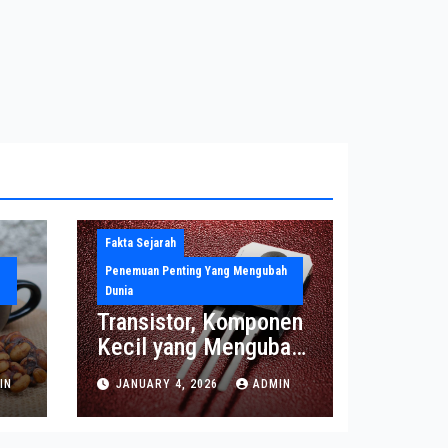
Fakta Sejarah
Penemuan Penting Yang Mengubah
Dunia
Transistor, Komponen
Kecil yang Mengubah
Dunia Elektronika
IN
JANUARY 4, 2026
ADMIN
Modern