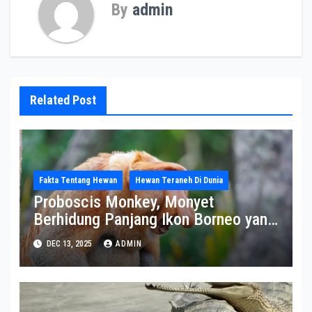
By
admin
Related Post
Fakta Tentang Hewan
Hewan Teraneh Di Dunia
Proboscis Monkey, Monyet
Berhidung Panjang Ikon Borneo yang
Terancam Punah
DEC 13, 2025
ADMIN