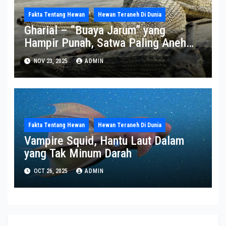
Fakta Tentang Hewan
Hewan Teraneh Di Dunia
Gharial – “Buaya Jarum” yang
Hampir Punah, Satwa Paling Aneh
dan Paling Terancam di Sungai India
NOV 23, 2025
ADMIN
Fakta Tentang Hewan
Hewan Teraneh Di Dunia
Vampire Squid, Hantu Laut Dalam
yang Tak Minum Darah
OCT 26, 2025
ADMIN