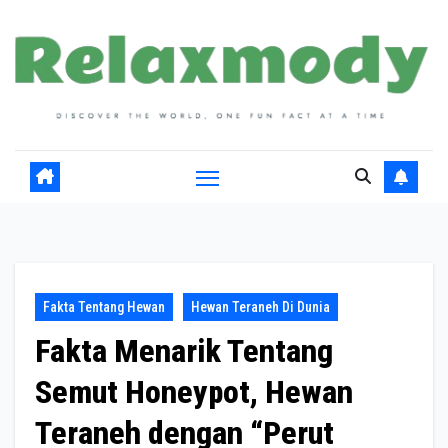
Skip
to
content
Fakta Tentang Hewan
Hewan Teraneh Di Dunia
Fakta Menarik Tentang
Semut Honeypot, Hewan
Teraneh dengan “Perut