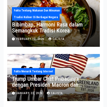
Fakta Tentang Makanan Dan Minuman
Tradisi Kuliner Di Berbagai Negara
Bibimbap, Harmoni Rasa dalam
Semangkuk Tradisi Korea
FEBRUARY 12, 2026
CALISTA
Fakta Menarik Tentang Internet
Trump Umbar Chat Pribadinya
dengan Presiden Macron dan
Sekjen NATO ke Medsos, Bahas Isu
JANUARY 22, 2026
CALISTA
Greenland