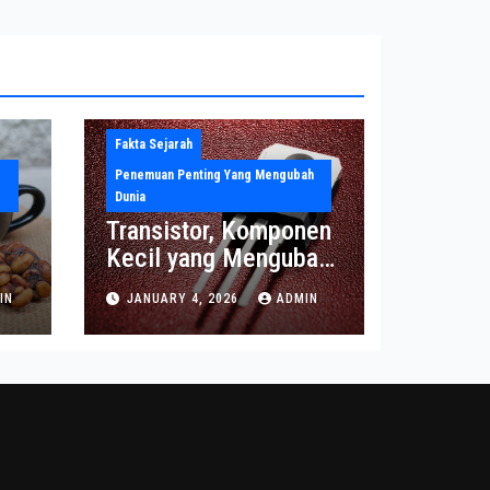
Fakta Sejarah
Penemuan Penting Yang Mengubah
Dunia
Transistor, Komponen
Kecil yang Mengubah
Dunia Elektronika
IN
JANUARY 4, 2026
ADMIN
Modern