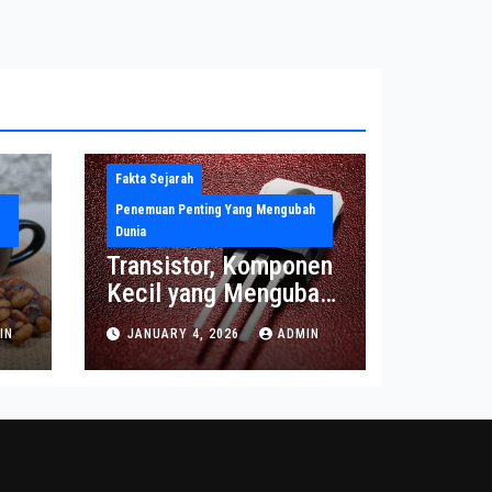
Fakta Sejarah
Penemuan Penting Yang Mengubah
Dunia
Transistor, Komponen
Kecil yang Mengubah
Dunia Elektronika
IN
JANUARY 4, 2026
ADMIN
Modern