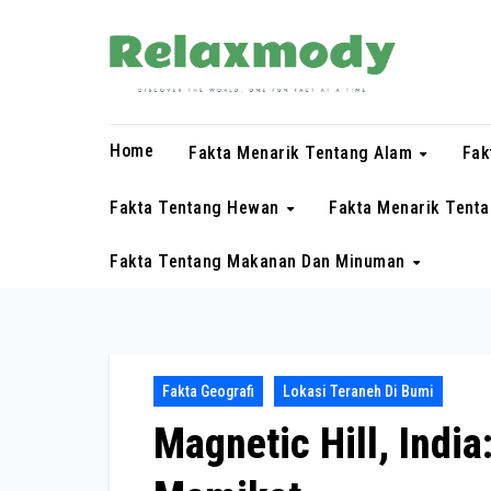
Skip
to
content
Home
Fakta Menarik Tentang Alam
Fak
Fakta Tentang Hewan
Fakta Menarik Tent
Fakta Tentang Makanan Dan Minuman
Fakta Geografi
Lokasi Teraneh Di Bumi
Magnetic Hill, India