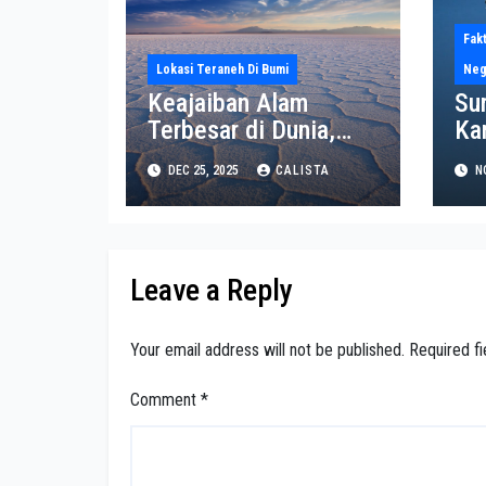
Fak
Lokasi Teraneh Di Bumi
Neg
Keajaiban Alam
Su
Terbesar di Dunia,
Kar
Salar de Uyuni Bolivia
Sel
DEC 25, 2025
CALISTA
NO
Ka
Be
Bu
Leave a Reply
Your email address will not be published.
Required f
Comment
*