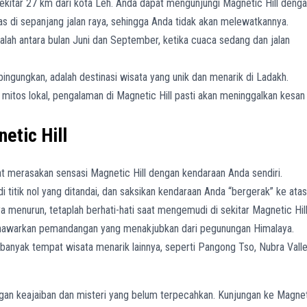
, sekitar 27 km dari kota Leh. Anda dapat mengunjungi Magnetic Hill deng
as di sepanjang jalan raya, sehingga Anda tidak akan melewatkannya.
alah antara bulan Juni dan September, ketika cuaca sedang dan jalan
ingungkan, adalah destinasi wisata yang unik dan menarik di Ladakh.
mitos lokal, pengalaman di Magnetic Hill pasti akan meninggalkan kesan
etic Hill
 merasakan sensasi Magnetic Hill dengan kendaraan Anda sendiri.
 titik nol yang ditandai, dan saksikan kendaraan Anda “bergerak” ke atas
 menurun, tetaplah berhati-hati saat mengemudi di sekitar Magnetic Hill
nawarkan pemandangan yang menakjubkan dari pegunungan Himalaya.
banyak tempat wisata menarik lainnya, seperti Pangong Tso, Nubra Valle
ngan keajaiban dan misteri yang belum terpecahkan. Kunjungan ke Magne