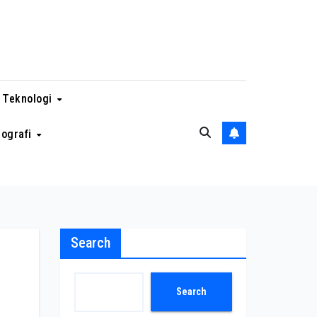
 Teknologi
eografi
Search
Search