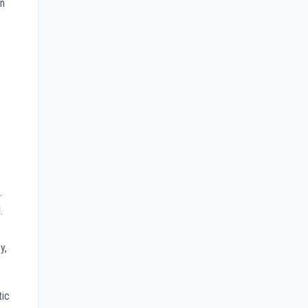
an
.
.
y,
tic