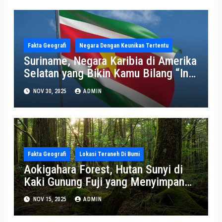
Fakta Geografi
Negara Dengan Keunikan Tertentu
Suriname, Negara Karibia di Amerika
Selatan yang Bikin Kamu Bilang “Ini
Beneran Ada di Bumi?”
NOV 30, 2025
ADMIN
Fakta Geografi
Lokasi Teraneh Di Bumi
Aokigahara Forest, Hutan Sunyi di
Kaki Gunung Fuji yang Menyimpan
Rahasia
NOV 15, 2025
ADMIN