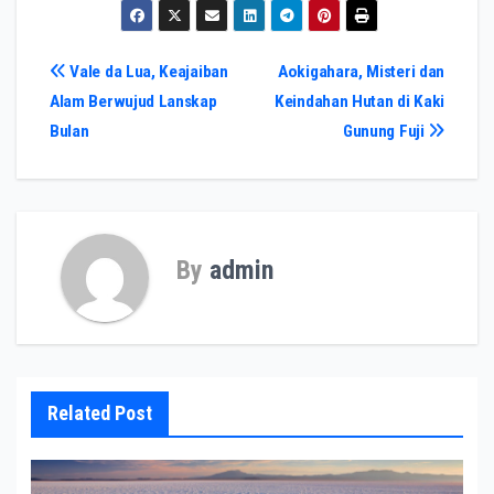
Post
Vale da Lua, Keajaiban
Aokigahara, Misteri dan
Alam Berwujud Lanskap
Keindahan Hutan di Kaki
navigation
Bulan
Gunung Fuji
By
admin
Related Post