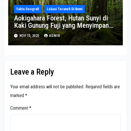
Fakta Geografi
Lokasi Teraneh Di Bumi
Aokigahara Forest, Hutan Sunyi di
Kaki Gunung Fuji yang Menyimpan
Rahasia
NOV 15, 2025
ADMIN
Leave a Reply
Your email address will not be published.
Required fields are
marked
*
Comment
*