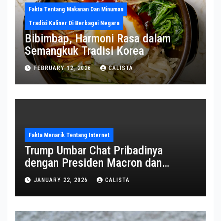
Fakta Tentang Makanan Dan Minuman
Tradisi Kuliner Di Berbagai Negara
Bibimbap, Harmoni Rasa dalam
Semangkuk Tradisi Korea
FEBRUARY 12, 2026
CALISTA
Fakta Menarik Tentang Internet
Trump Umbar Chat Pribadinya
dengan Presiden Macron dan
Sekjen NATO ke Medsos, Bahas Isu
JANUARY 22, 2026
CALISTA
Greenland