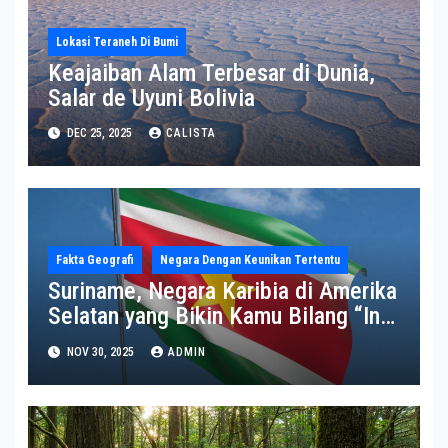
Lokasi Teraneh Di Bumi
Keajaiban Alam Terbesar di Dunia,
Salar de Uyuni Bolivia
DEC 25, 2025
CALISTA
Fakta Geografi
Negara Dengan Keunikan Tertentu
Suriname, Negara Karibia di Amerika
Selatan yang Bikin Kamu Bilang “Ini
Beneran Ada di Bumi?”
NOV 30, 2025
ADMIN