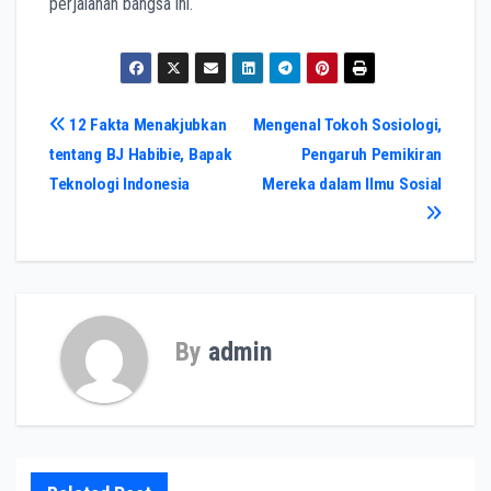
perjalanan bangsa ini.
Post
12 Fakta Menakjubkan
Mengenal Tokoh Sosiologi,
tentang BJ Habibie, Bapak
Pengaruh Pemikiran
navigation
Teknologi Indonesia
Mereka dalam Ilmu Sosial
By
admin