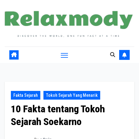
Skip
to
content
Fakta Sejarah
Tokoh Sejarah Yang Menarik
10 Fakta tentang Tokoh
Sejarah Soekarno