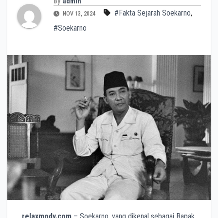
By
admin
#Fakta Sejarah Soekarno
,
NOV 13, 2024
#Soekarno
relaxmody.com
– Soekarno, yang dikenal sebagai Bapak