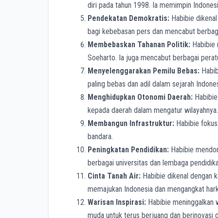
diri pada tahun 1998. Ia memimpin Indones
Pendekatan Demokratis:
Habibie dikenal
bagi kebebasan pers dan mencabut berbag
Membebaskan Tahanan Politik:
Habibie 
Soeharto. Ia juga mencabut berbagai per
Menyelenggarakan Pemilu Bebas:
Habib
paling bebas dan adil dalam sejarah Indones
Menghidupkan Otonomi Daerah:
Habibie
kepada daerah dalam mengatur wilayahnya.
Membangun Infrastruktur:
Habibie fokus 
bandara.
Peningkatan Pendidikan:
Habibie mendoro
berbagai universitas dan lembaga pendidika
Cinta Tanah Air:
Habibie dikenal dengan ke
memajukan Indonesia dan mengangkat harka
Warisan Inspirasi:
Habibie meninggalkan wa
muda untuk terus berjuang dan berinovasi