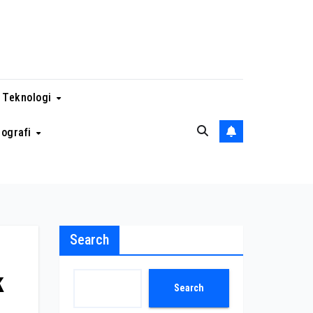
 Teknologi
eografi
Search
k
Search