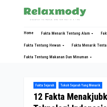
Skip
to
content
Home
Fakta Menarik Tentang Alam
Fak
Fakta Tentang Hewan
Fakta Menarik Tent
Fakta Tentang Makanan Dan Minuman
Fakta Sejarah
Tokoh Sejarah Yang Menarik
12 Fakta Menakjubk