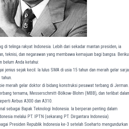
 di telinga rakyat Indonesia. Lebih dari sekadar mantan presiden, ia
wan, teknisi, dan negarawan yang membawa kemajuan bagi bangsa. Beriku
n belum Anda ketahui:
i jenius sejak kecil. Ia lulus SMA di usia 15 tahun dan meraih gelar sarj
 tahun.
ie meraih gelar doktor di bidang konstruksi pesawat terbang di Jerman.
erbang ternama, Messerschmitt-Bölkow-Blohm (MBB), dan terlibat dala
perti Airbus A300 dan A310.
nal sebagai Bapak Teknologi Indonesia. Ia berperan penting dalam
onesia melalui PT. IPTN (sekarang PT. Dirgantara Indonesia).
agai Presiden Republik Indonesia ke-3 setelah Soeharto mengundurkan