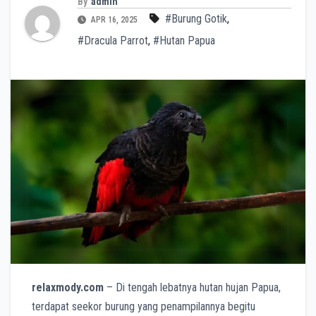
By
admin
#Burung Gotik
,
APR 16, 2025
#Dracula Parrot
,
#Hutan Papua
relaxmody.com
– Di tengah lebatnya hutan hujan Papua,
terdapat seekor burung yang penampilannya begitu