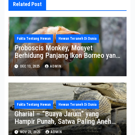
Related Post
Fakta Tentang Hewan
Hewan Teraneh Di Dunia
Proboscis Monkey, Monyet
Berhidung Panjang Ikon Borneo yang
Terancam Punah
DEC 13, 2025
ADMIN
Fakta Tentang Hewan
Hewan Teraneh Di Dunia
Gharial – “Buaya Jarum” yang
Hampir Punah, Satwa Paling Aneh
dan Paling Terancam di Sungai India
NOV 23, 2025
ADMIN