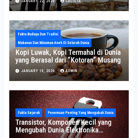
JANUARY 22, 2026
CALISTA
Greenland
Fakta Budaya Dan Tradisi
Makanan Dan Minuman Aneh Di Seluruh Dunia
Kopi Luwak, Kopi Termahal di Dunia
yang Berasal dari “Kotoran” Musang
JANUARY 10, 2026
ADMIN
Fakta Sejarah
Penemuan Penting Yang Mengubah Dunia
Transistor, Komponen Kecil yang
Mengubah Dunia Elektronika
Modern